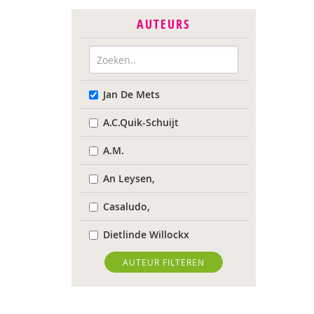
AUTEURS
Jan De Mets
A.C.Quik-Schuijt
A.M.
An Leysen,
Casaludo,
Dietlinde Willockx
Landelijk Kenniscentrum
AUTEUR FILTEREN
LVB
Respect Foundation