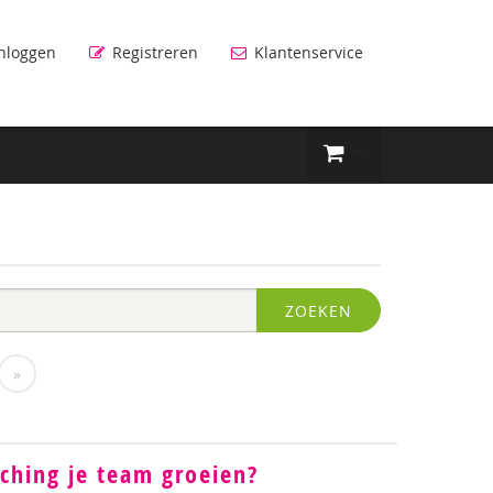
nloggen
Registreren
Klantenservice
ZOEKEN
»
ching je team groeien?