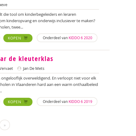
aeve
t die tool om kinderbegeleiders en leraren
n om kinderopvang en onderwijs inclusiever te maken?
olen, twee...
Onderdeel van
KIDDO 6 2020
KOPEN
r de kleuterklas
Vervaet
Jan De Mets
s ongelooflijk overweldigend. En verloopt niet voor elk
cholen in Vlaanderen hard aan een warm onthaalbeleid
..
Onderdeel van
KIDDO 6 2019
KOPEN
»