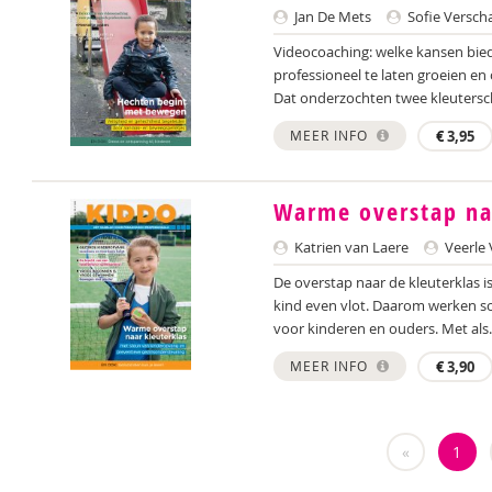
Jan De Mets
Sofie Versch
Videocoaching: welke kansen bied
professioneel te laten groeien e
Dat onderzochten twee kleutersch
MEER INFO
€
3,95
Warme overstap naa
Katrien van Laere
Veerle 
De overstap naar de kleuterklas i
kind even vlot. Daarom werken s
voor kinderen en ouders. Met als.
MEER INFO
€
3,90
«
1