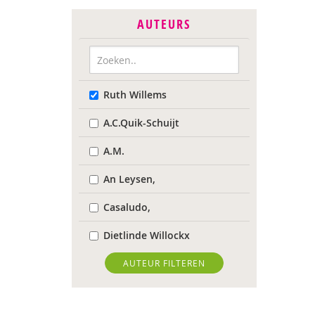
AUTEURS
Ruth Willems
A.C.Quik-Schuijt
A.M.
An Leysen,
Casaludo,
Dietlinde Willockx
Landelijk Kenniscentrum
AUTEUR FILTEREN
LVB
Respect Foundation