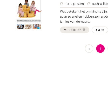
Petra Janssen
Ruth Wille
Wat betekent het om kind te zijn
gaan zo snel en hebben zo’n grote
is – los van de waan...
MEER INFO
€
4,95
«
1