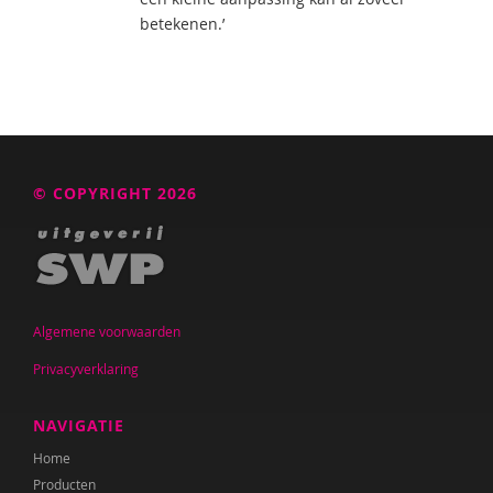
betekenen.’
© COPYRIGHT 2026
Algemene voorwaarden
Privacyverklaring
NAVIGATIE
Home
Producten