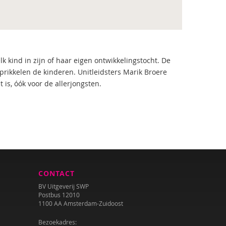
 kind in zijn of haar eigen ontwikkelingstocht. De
rikkelen de kinderen. Unitleidsters Marik Broere
is, óók voor de allerjongsten.
CONTACT
BV Uitgeverij SWP
Postbus 12010
1100 AA Amsterdam-Zuidoost
Bezoekadres: