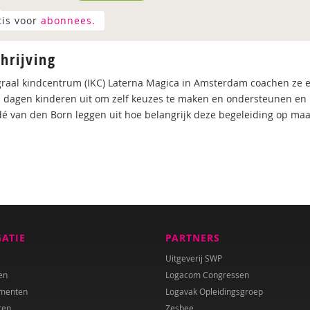
tis voor
abonnees.
hrijving
egraal kindcentrum (IKC) Laterna Magica in Amsterdam coachen ze elk
 dagen kinderen uit om zelf keuzes te maken en ondersteunen en p
é van den Born leggen uit hoe belangrijk deze begeleiding op maat 
GATIE
PARTNERS
Uitgeverij SWP
en
Logacom Congressen
menten
Logavak Opleidingsgroep
ren
Zesbee