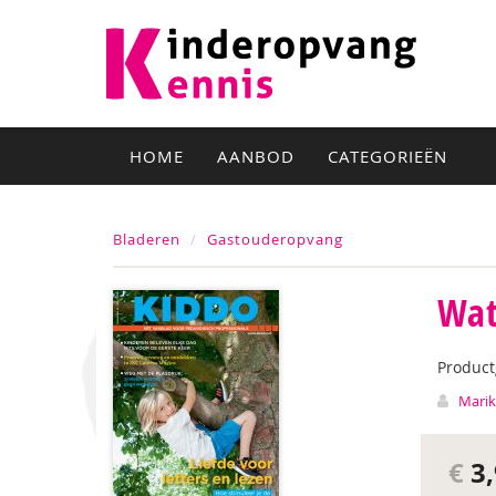
HOME
AANBOD
CATEGORIEËN
Bladeren
Gastouderopvang
Wat
Produc
Marik
€
3,