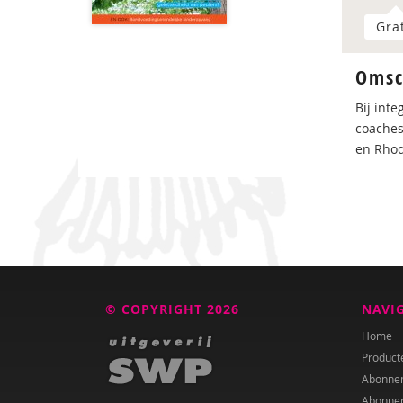
Gra
Omsc
Bij int
coaches
en Rhod
© COPYRIGHT 2026
NAVI
Home
Product
Abonne
Abonne