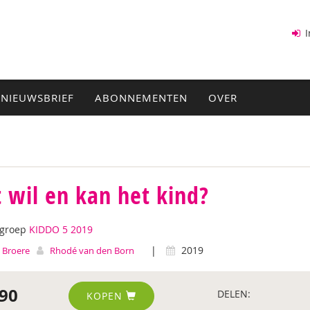
I
NIEUWSBRIEF
ABONNEMENTEN
OVER
 wil en kan het kind?
tgroep
KIDDO 5 2019
|
2019
 Broere
Rhodé van den Born
90
DELEN:
KOPEN