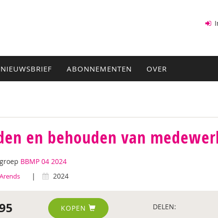
I
NIEUWSBRIEF
ABONNEMENTEN
OVER
den en behouden van medewer
tgroep
BBMP 04 2024
|
2024
Arends
95
DELEN:
KOPEN