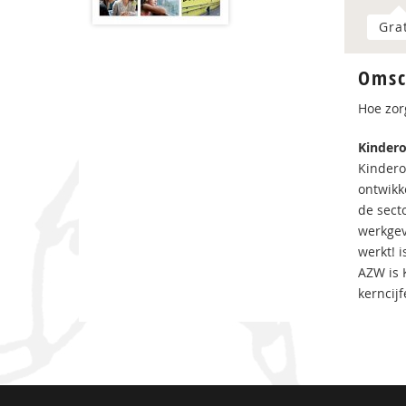
Gra
Omsc
Hoe zor
Kindero
Kindero
ontwikk
de sect
werkgev
werkt! 
AZW is 
kerncij