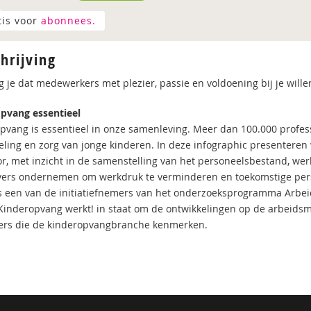
tis voor
abonnees.
hrijving
g je dat medewerkers met plezier, passie en voldoening bij je wille
pvang essentieel
pvang is essentieel in onze samenleving. Meer dan 100.000 profess
eling en zorg van jonge kinderen. In deze infographic presenteren
or, met inzicht in de samenstelling van het personeelsbestand, wer
ers ondernemen om werkdruk te verminderen en toekomstige pers
is een van de initiatiefnemers van het onderzoeksprogramma Arbe
Kinderopvang werkt! in staat om de ontwikkelingen op de arbeidsma
fers die de kinderopvangbranche kenmerken.