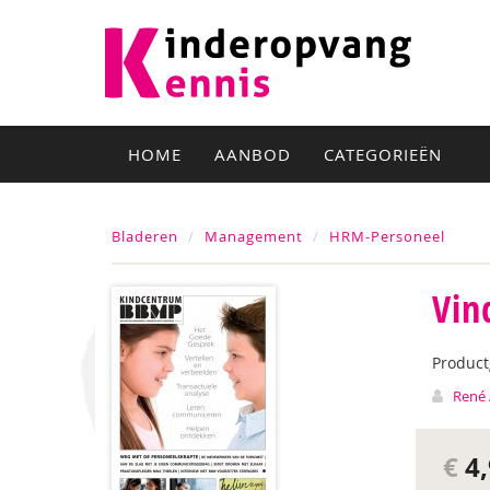
HOME
AANBOD
CATEGORIEËN
Bladeren
Management
HRM-Personeel
Vin
Produc
René 
€
4,