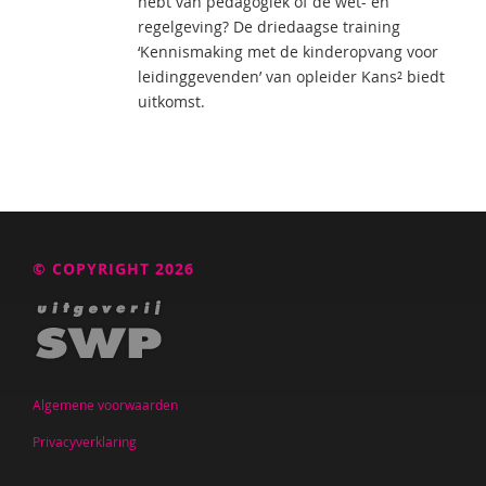
hebt van pedagogiek of de wet- en
regelgeving? De driedaagse training
‘Kennismaking met de kinderopvang voor
leidinggevenden’ van opleider Kans² biedt
uitkomst.
© COPYRIGHT 2026
Algemene voorwaarden
Privacyverklaring