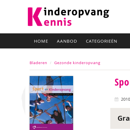
HOME
AANBOD
CATEGORIEËN
Bladeren
Gezonde kinderopvang
Spo
201
Gra