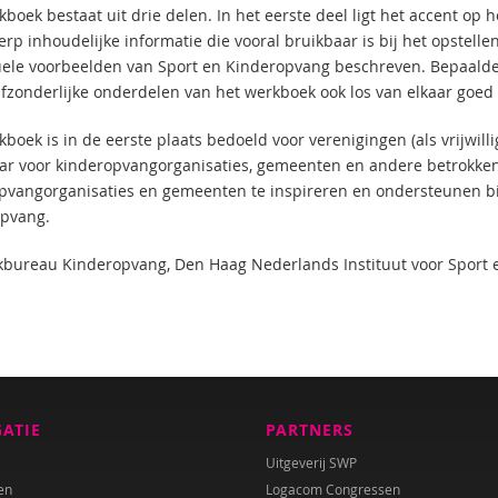
boek bestaat uit drie delen. In het eerste deel ligt het accent op 
p inhoudelijke informatie die vooral bruikbaar is bij het opstellen
uele voorbeelden van Sport en Kinderopvang beschreven. Bepaalde 
fzonderlijke onderdelen van het werkboek ook los van elkaar goed
boek is in de eerste plaats bedoeld voor verenigingen (als vrijwilli
ar voor kinderopvangorganisaties, gemeenten en andere betrokkene
pvangorganisaties en gemeenten te inspireren en ondersteunen bi
pvang.
bureau Kinderopvang, Den Haag Nederlands Instituut voor Sport 
GATIE
PARTNERS
Uitgeverij SWP
en
Logacom Congressen