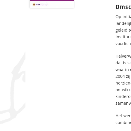
Omsc
Op init
landeli
geleid 
Institu
voorlic
Halverw
dat is 
waarin 
2004 zi
herzien
ontwikk
kindero
samenwe
Het wer
combin