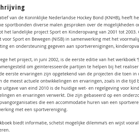
hrijving
iatief van de Koninklijke Nederlandse Hockey Bond (KNHB), heeft h
jke sportbonden diverse malen gesproken over de mogelijkheden o
tot het landelijke project Sport en Kinderopvang van 2001 tot 2003
ut voor Sport en Bewegen (NISB) in samenwerking met het voormal
hting en ondersteuning gegeven aan sportverenigingen, kinderopv
ege het project, in juni 2002, is de eerste editie van het werkboe
samengesteld om geïnteresseerde partijen te helpen bij het reali
de eerste ervaringen zijn opgetekend van de projecten die toen in
jn de meest actuele ontwikkelingen en ervaringen, zoals in die tijd
e uitgave van eind 2010 is de huidige wet- en regelgeving voor k
elingen en ervaringen verwerkt. Die zijn gebaseerd op een onderzoe
pvangorganisaties die een accommodatie huren van een sportveren
rking met een sportvereniging.
kboek biedt informatie, schetst mogelijke dilemma’s en wijst voor
eren.