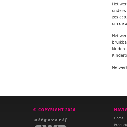
Het werk
onderwer
zes act
om de a
Het werk
bruikba
kindero
Kindero
Netwerk
© COPYRIGHT 2026
NAVI
Home
Product