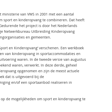
et ministerie van VWS in 2001 met een aantal
m sport en kinderopvang te combineren. Dat heeft
. Gedurende het project is door het Nederlands
ige Netwerkbureau Uitbreiding Kinderopvang
angorganisaties en gemeenten.
k ‘Sport en Kinderopvang’ verschenen. Een werkboek
seren van kinderopvang in sportaccommodaties en
 uitvoering waren. In de tweede versie van augustus
 bekend waren, verwerkt. In deze derde, geheel
inderopvang opgenomen en zijn de meest actuele
k dat is uitgevoerd bij de
iging en/of een sportaanbod realiseren in
al op de mogelijkheden om sport en kinderopvang te