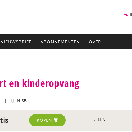
I
NIEUWSBRIEF
ABONNEMENTEN
OVER
rt en kinderopvang
0
|
NISB
tis
DELEN:
KOPEN