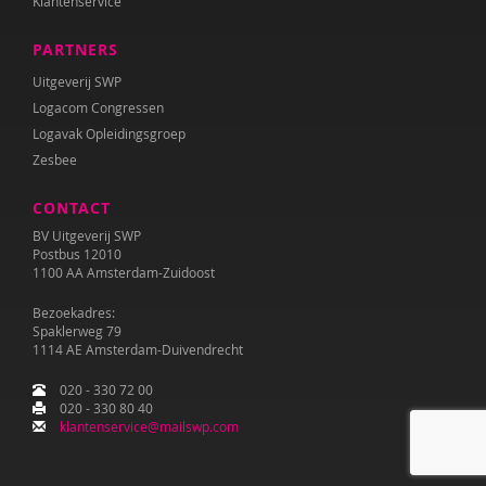
Klantenservice
PARTNERS
Uitgeverij SWP
Logacom Congressen
Logavak Opleidingsgroep
Zesbee
CONTACT
BV Uitgeverij SWP
Postbus 12010
1100 AA Amsterdam-Zuidoost
Bezoekadres:
Spaklerweg 79
1114 AE Amsterdam-Duivendrecht
020 - 330 72 00
020 - 330 80 40
klantenservice@mailswp.com