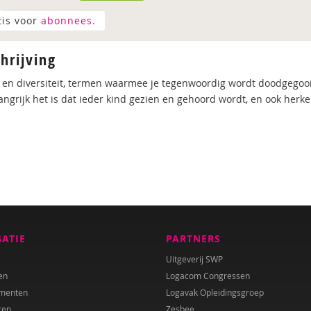
tis voor
abonnees.
hrijving
e en diversiteit, termen waarmee je tegenwoordig wordt doodgegooi
angrijk het is dat ieder kind gezien en gehoord wordt, en ook her
GATIE
PARTNERS
Uitgeverij SWP
en
Logacom Congressen
menten
Logavak Opleidingsgroep
ren
Zesbee