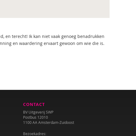
d, en terecht! Ik kan niet vaak genoeg benadrukken
kenning en waardering ervaart gewoon om wie die is.
CONTACT
BV Uitgeverij SWP
Postbus 12010
1100 AA Amsterdam-Zuidoost
Bezoekadres: