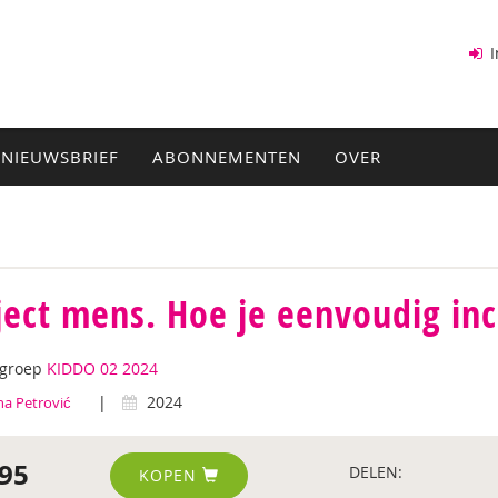
I
NIEUWSBRIEF
ABONNEMENTEN
OVER
ject mens. Hoe je eenvoudig inc
tgroep
KIDDO 02 2024
|
2024
na Petrović
95
DELEN:
KOPEN