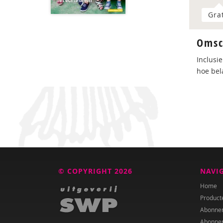
Gra
Omsc
Inclusi
hoe bel
© COPYRIGHT 2026
NAVI
Home
Product
Abonne
Abonne