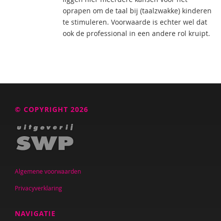
oprapen om de taal bij (taalzwakke) kinderen
te stimuleren. Voorwaarde is echter wel dat
ook de professional in een andere rol kruipt.
© COPYRIGHT 2026
Algemene voorwaarden
Privacyverklaring
NAVIGATIE