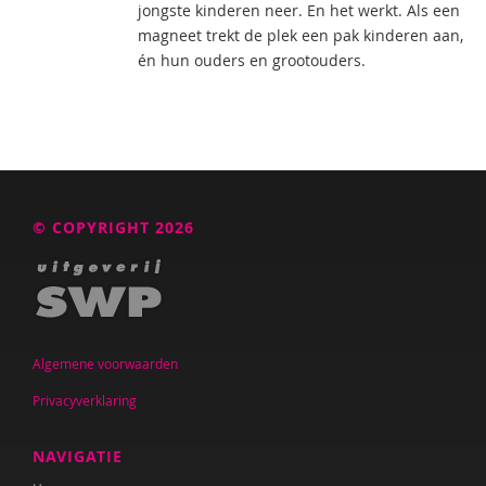
jongste kinderen neer. En het werkt. Als een
magneet trekt de plek een pak kinderen aan,
én hun ouders en grootouders.
© COPYRIGHT 2026
Algemene voorwaarden
Privacyverklaring
NAVIGATIE