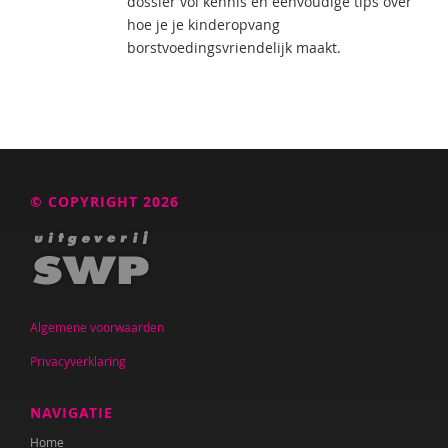
dossier vol kennis en eenvoudige tips over
hoe je je kinderopvang
borstvoedingsvriendelijk maakt.
© COPYRIGHT 2026
Algemene voorwaarden
Privacyverklaring
NAVIGATIE
Home