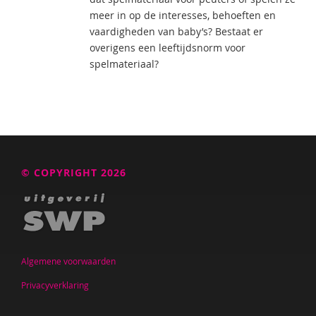
meer in op de interesses, behoeften en
vaardigheden van baby’s? Bestaat er
overigens een leeftijdsnorm voor
spelmateriaal?
© COPYRIGHT 2026
Algemene voorwaarden
Privacyverklaring