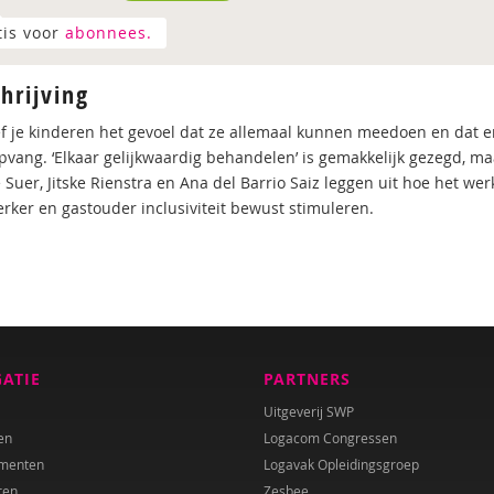
tis voor
abonnees.
hrijving
f je kinderen het gevoel dat ze allemaal kunnen meedoen en dat er v
pvang. ‘Elkaar gelijkwaardig behandelen’ is gemakkelijk gezegd, ma
 Suer, Jitske Rienstra en Ana del Barrio Saiz leggen uit hoe het we
ker en gastouder inclusiviteit bewust stimuleren.
GATIE
PARTNERS
Uitgeverij SWP
en
Logacom Congressen
menten
Logavak Opleidingsgroep
ren
Zesbee