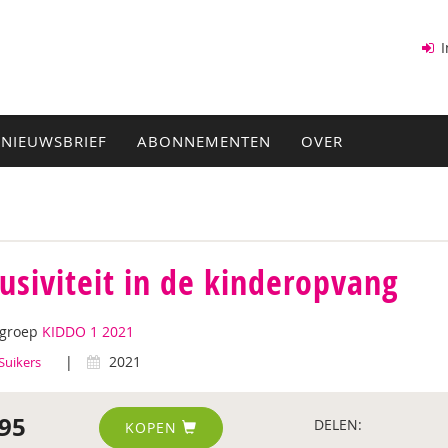
I
NIEUWSBRIEF
ABONNEMENTEN
OVER
lusiviteit in de kinderopvang
tgroep
KIDDO 1 2021
|
2021
Suikers
95
DELEN:
KOPEN