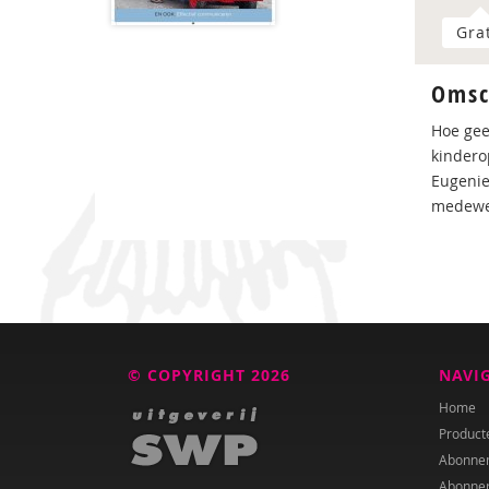
Gra
Omsc
Hoe gee
kindero
Eugenie
medewer
© COPYRIGHT 2026
NAVI
Home
Product
Abonne
Abonne