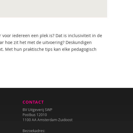
oor iedereen een plek is? Dat is inclusiviteit in de
ar hoe zit het met de uitvoering? Deskundigen
rkt. Met hun praktische tips kan elke pedagogisch
CONTACT
BV Uitgeverij SWP
Postbus 12010
1100 AA Amsterdam-Zuidoost
Bezoekadres: