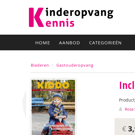
HOME
AANBOD
CATEGORIEËN
Bladeren
Gastouderopvang
Inc
Produc
Rosa 
€
3,