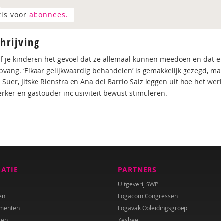
tis voor
abonnees.
hrijving
f je kinderen het gevoel dat ze allemaal kunnen meedoen en dat er v
pvang. ‘Elkaar gelijkwaardig behandelen’ is gemakkelijk gezegd, ma
 Suer, Jitske Rienstra en Ana del Barrio Saiz leggen uit hoe het we
ker en gastouder inclusiviteit bewust stimuleren.
GATIE
PARTNERS
Uitgeverij SWP
en
Logacom Congressen
menten
Logavak Opleidingsgroep
ren
Zesbee