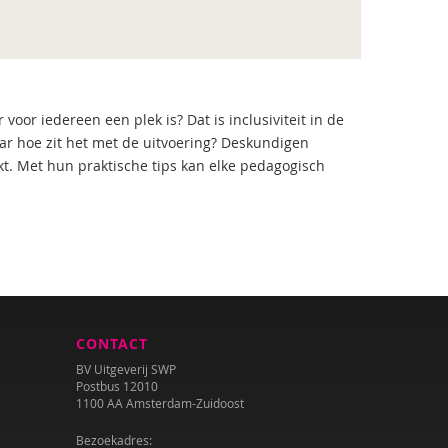
oor iedereen een plek is? Dat is inclusiviteit in de
ar hoe zit het met de uitvoering? Deskundigen
rkt. Met hun praktische tips kan elke pedagogisch
CONTACT
BV Uitgeverij SWP
Postbus 12010
1100 AA Amsterdam-Zuidoost
Bezoekadres: