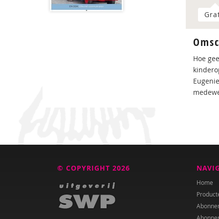
Gra
Omsc
Hoe gee
kindero
Eugenie
medewer
© COPYRIGHT 2026
NAVI
Home
Product
Abonne
Abonne