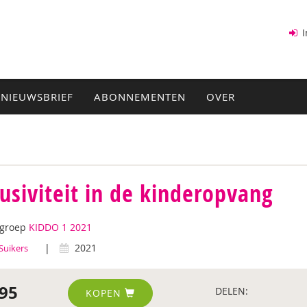
I
NIEUWSBRIEF
ABONNEMENTEN
OVER
lusiviteit in de kinderopvang
tgroep
KIDDO 1 2021
|
2021
Suikers
95
DELEN:
KOPEN