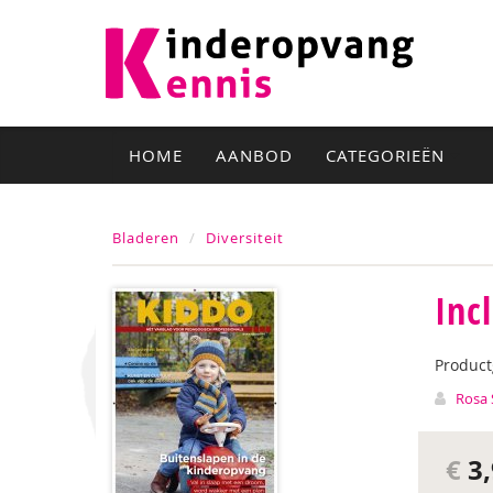
HOME
AANBOD
CATEGORIEËN
Bladeren
Diversiteit
Inc
Produc
Rosa 
€
3,