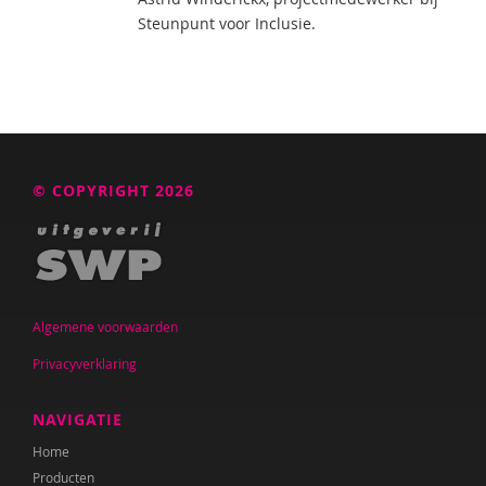
Steunpunt voor Inclusie.
© COPYRIGHT 2026
Algemene voorwaarden
Privacyverklaring
NAVIGATIE
Home
Producten