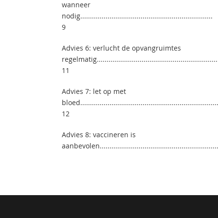
wanneer
nodig....................................................................
9
Advies 6: verlucht de opvangruimtes
regelmatig...............................................................
11
Advies 7: let op met
bloed........................................................................
12
Advies 8: vaccineren is
aanbevolen..............................................................