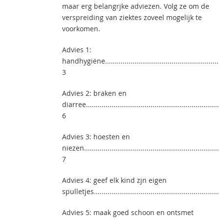
maar erg belangrjke adviezen. Volg ze om de
verspreiding van ziektes zoveel mogelijk te
voorkomen.
Advies 1:
handhygiëne...............................................................
3
Advies 2: braken en
diarree.....................................................................
6
Advies 3: hoesten en
niezen......................................................................
7
Advies 4: geef elk kind zjn eigen
spulletjes................................................................
Advies 5: maak goed schoon en ontsmet