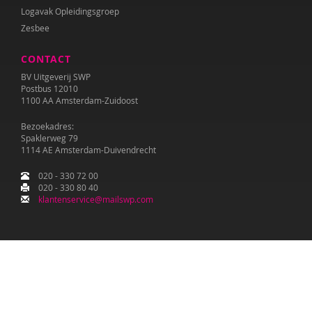
Logavak Opleidingsgroep
Zesbee
CONTACT
BV Uitgeverij SWP
Postbus 12010
1100 AA Amsterdam-Zuidoost
Bezoekadres:
Spaklerweg 79
1114 AE Amsterdam-Duivendrecht
020 - 330 72 00
020 - 330 80 40
klantenservice@mailswp.com