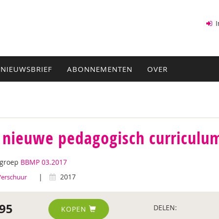
I
NIEUWSBRIEF
ABONNEMENTEN
OVER
 nieuwe pedagogisch curriculu
tgroep
BBMP 03.2017
|
2017
Verschuur
95
DELEN:
KOPEN