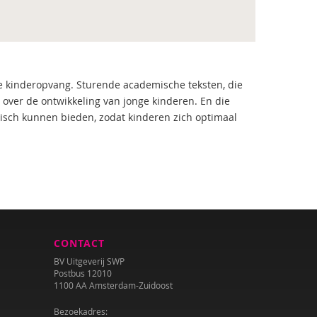
e kinderopvang. Sturende academische teksten, die
 over de ontwikkeling van jonge kinderen. En die
sch kunnen bieden, zodat kinderen zich optimaal
CONTACT
BV Uitgeverij SWP
Postbus 12010
1100 AA Amsterdam-Zuidoost
Bezoekadres: