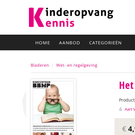
HOME
AANBOD
CATEGORIEËN
Bladeren
Wet- en regelgeving
Het
Produc
Aart 
€
4,