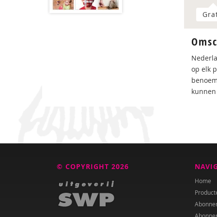
Gra
Omsc
Nederla
op elk 
benoeme
kunnen 
© COPYRIGHT 2026
NAVI
Home
Product
Abonne
Abonne