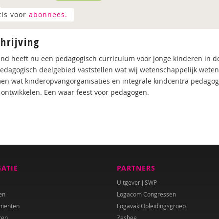
tis voor
abonnees.
hrijving
nd heeft nu een pedagogisch curriculum voor jonge kinderen in d
pedagogisch deelgebied vaststellen wat wij wetenschappelijk weten
n wat kinderopvangorganisaties en integrale kindcentra pedagogi
ontwikkelen. Een waar feest voor pedagogen.
GATIE
PARTNERS
Uitgeverij SWP
en
Logacom Congressen
menten
Logavak Opleidingsgroep
ren
Zesbee