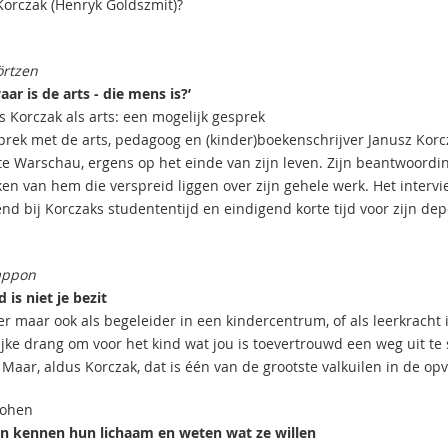
Korczak (Henryk Goldszmit)?
rtzen
ar is de arts - die mens is?’
 Korczak als arts: een mogelijk gesprek
prek met de arts, pedagoog en (kinder)boekenschrijver Janusz Kor
te Warschau, ergens op het einde van zijn leven. Zijn beantwoordi
ken van hem die verspreid liggen over zijn gehele werk. Het inter
nd bij Korczaks studententijd en eindigend korte tijd voor zijn dep
appon
 is niet je bezit
r maar ook als begeleider in een kindercentrum, of als leerkracht i
ijke drang om voor het kind wat jou is toevertrouwd een weg uit te
. Maar, aldus Korczak, dat is één van de grootste valkuilen in de o
Cohen
n kennen hun lichaam en weten wat ze willen