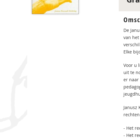
Omsc
De Janu
van het 
verschi
Elke bi
Voor u 
uit te 
er naar
pedagog
jeugdhu
Janusz K
rechten
- Het re
- Het r