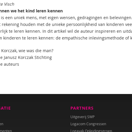
te Visch
nen we het kind leren kennen
d is een uniek mens, met eigen wensen, gedragingen en belevingen
 rekening houden met de unieke persoonlijkheid van kinderen veel ti
lijk te leren kennen. In dit artikel wil de auteur inspireren en ui
m kinderen te leren kennen: de empathische inlevingsmethode of k
z Korczak, wie was die man?
de Janusz Korczak Stichting
de auteurs
GATIE
PARTNERS
Uitgeverij SWP
en
Logacom Congressen
menten
Logavak Opleidingsgroep