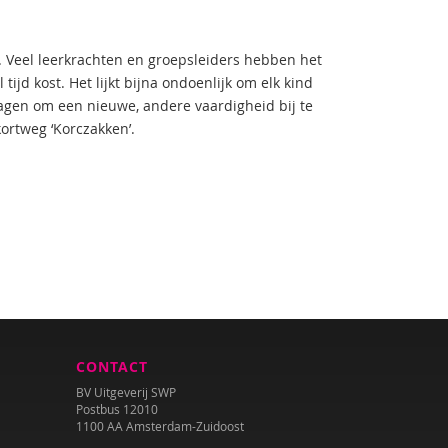
. Veel leerkrachten en groepsleiders hebben het
jd kost. Het lijkt bijna ondoenlijk om elk kind
tdagen om een nieuwe, andere vaardigheid bij te
ortweg ‘Korczakken’.
CONTACT
BV Uitgeverij SWP
Postbus 12010
1100 AA Amsterdam-Zuidoost