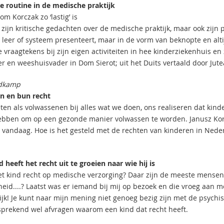
e routine in de medische praktijk
m Korczak zo ‘lastig’ is
zijn kritische gedachten over de medische praktijk, maar ook zijn p
 leer of systeem presenteert, maar in de vorm van beknopte en alti
e vraagtekens bij zijn eigen activiteiten in hee kinderziekenhuis en zi
r en weeshuisvader in Dom Sierot; uit het Duits vertaald door Jute
ldkamp
n en bun recht
ten als volwassenen bij alles wat we doen, ons realiseren dat kind
ebben om op een gezonde manier volwassen te worden. Janusz Korcz
 vandaag. Hoe is het gesteld met de rechten van kinderen in Nede
 heeft het recht uit te groeien naar wie hij is
et kind recht op medische verzorging? Daar zijn de meeste mensen
eid....? Laatst was er iemand bij mij op bezoek en die vroeg aan m
ijk! Je kunt naar mijn mening niet genoeg bezig zijn met de psychi
sprekend wel afvragen waarom een kind dat recht heeft.