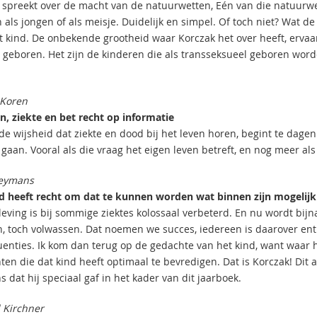
 spreekt over de macht van de natuurwetten, Eén van die natuurwet
 als jongen of als meisje. Duidelijk en simpel. Of toch niet? Wat 
t kind. De onbekende grootheid waar Korczak het over heeft, ervaart
 geboren. Het zijn de kinderen die als transseksueel geboren wor
 Koren
n, ziekte en bet recht op informatie
de wijsheid dat ziekte en dood bij het leven horen, begint te dage
aan. Vooral als die vraag het eigen leven betreft, en nog meer als 
eymans
d heeft recht om dat te kunnen worden wat binnen zijn mogelijk
leving is bij sommige ziektes kolossaal verbeterd. En nu wordt bij
, toch volwassen. Dat noemen we succes, iedereen is daarover ent
enties. Ik kom dan terug op de gedachte van het kind, want waar h
ten die dat kind heeft optimaal te bevredigen. Dat is Korczak! Dit 
dat hij speciaal gaf in het kader van dit jaarboek.
 Kirchner