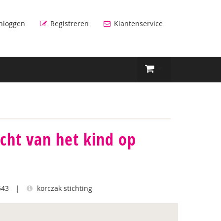
nloggen
Registreren
Klantenservice
echt van het kind op
543
|
korczak stichting