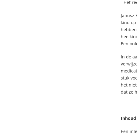
- Het re
Janusz 
kind op 
hebben i
hee kind
Een onl
In de aa
verwijze
medicat
stuk vo
het nie
dat ze 
Inhoud
Een inl