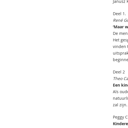
Janusz 
Deel 1.
René Gö
‘Maar wa
De mens
Het ges
vinden 
uitspra
beginne
Deel 2
Theo C
Een kind
Als oude
natuurl
zal zijn
Peggy 
Kindere