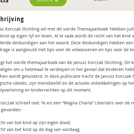
hrijving
sz Korczak Stichting wil met dit vierde Themajaarboek 'Hebben julli
kind op eigen lijf en leven. Al te vaak wordt dit recht van het kind
llende deskundigen aan het woord. Deze deskundigen hebben een ver
jdrage is aangevuld met tips voor de volwassenen en tips voor de k
ligt het vierde themajaarboek van de Janusz Korczak Stichting. Dit 
nodigen om u helemaal te verdiepen in het gevoel dat kinderen heb
 hen wordt geluisterd. In deze publicatie tracht de Janusz Korczak 
ische ideeén, zijn mensbeeld! en de actuele ontwikkelingen op he
lpverlening en kinderrechten op dit moment.
orczak schreef ooit: ‘Ie eis een “Magna Charta” Libertatis over de 
 gevonden:
cht van bet kind op zijn eigen dood;
echt van bet kind op de dag van vandaag;