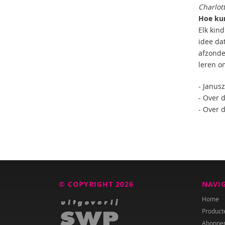
Charlot
Hoe kun
Elk kin
idee dat
afzonder
leren o
- Janus
- Over 
- Over 
© COPYRIGHT 2026
NAVI
Home
Product
Abonne