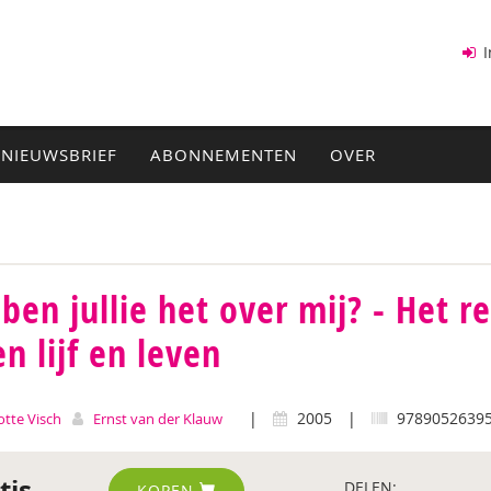
I
NIEUWSBRIEF
ABONNEMENTEN
OVER
ben jullie het over mij? - Het r
en lijf en leven
|
2005
|
9789052639
otte Visch
Ernst van der Klauw
tis
DELEN:
KOPEN