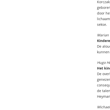
Korczak
geboren
door he
lichaam
sekse.
Marian
Kindere
De alou
kunnen g
Hugo H
Het kin
De over
genezen
consequ
de talen
Heymans 
Michael