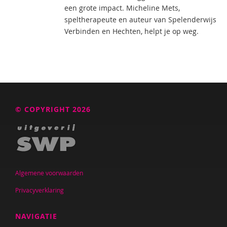
een grote impact. Micheline Mets,
speltherapeute en auteur van Spelenderwijs
Verbinden en Hechten, helpt je op weg.
© COPYRIGHT 2026
Algemene voorwaarden
Privacyverklaring
NAVIGATIE