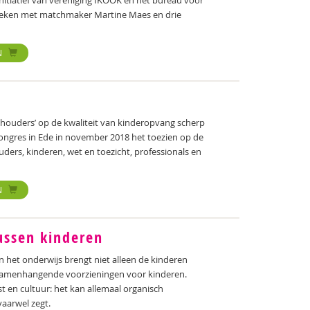
initiatief van vereniging IKOOK en het bureau voor
reken met matchmaker Martine Maes en drie
N
thouders’ op de kwaliteit van kinderopvang scherp
ongres in Ede in november 2018 het toezien op de
ouders, kinderen, wet en toezicht, professionals en
N
tussen kinderen
 het onderwijs brengt niet alleen de kinderen
samenhangende voorzieningen voor kinderen.
st en cultuur: het kan allemaal organisch
aarwel zegt.