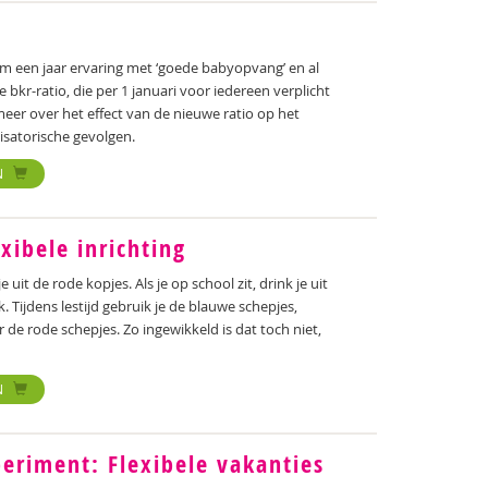
im een jaar ervaring met ‘goede babyopvang’ en al
bkr-ratio, die per 1 januari voor iedereen verplicht
meer over het effect van de nieuwe ratio op het
isatorische gevolgen.
N
xibele inrichting
 uit de rode kopjes. Als je op school zit, drink je uit
. Tijdens lestijd gebruik je de blauwe schepjes,
r de rode schepjes. Zo ingewikkeld is dat toch niet,
N
eriment: Flexibele vakanties