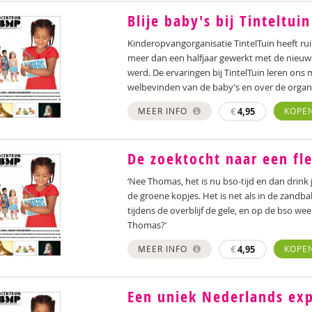
Blije baby's bij Tinteltuin
Kinderopvangorganisatie TintelTuin heeft ru
meer dan een halfjaar gewerkt met de nieuwe 
werd. De ervaringen bij TintelTuin leren ons 
welbevinden van de baby’s en over de organ
MEER INFO
€
4,95
KOPE
De zoektocht naar een fle
‘Nee Thomas, het is nu bso-tijd en dan drink je
de groene kopjes. Het is net als in de zandbak
tijdens de overblijf de gele, en op de bso wee
Thomas?’
MEER INFO
€
4,95
KOPE
Een uniek Nederlands exp