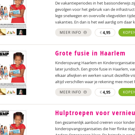
De vakantieperiodes in het basisonderwijs zij
gevolgen voor het gebruik van de infrastruc
lege snelwegen en overvolle vliegvelden tijde
vakanties. En dan is het wel aardig om daar 
MEER INFO
€
4,95
KOPE
Grote fusie in Haarlem
Kinderopvang Haarlem en Kinderorganisatie S
later juridisch. Een grote fusie in Haarlem, v
elkaar afwijken en werken vanuit dezelfde v
altijd verschillen waar je rekening mee moet
MEER INFO
€
4,95
KOPE
Hulptroepen voor vernie
Een gezamenlijk aanbod creëren voor kinder
kinderopvangorganisaties die hier flinke stap