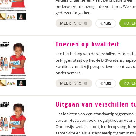
Anders Organiseren klaar. De brigade is een 
onderwijsvernieuwing Interventures. We sp
gedreven brigadiers.
MEER INFO
€
4,95
KOPE
Toezien op kwaliteit
Om het belang van de verschillende ‘toezich
te krijgen staat op het 4e BKK-wetenschapsc
kwaliteit vanuit vijf perspectieven centraal: 
ondernemers.
MEER INFO
€
4,95
KOPE
Uitgaan van verschillen 
Het loslaten van een standaardprogramma in
verder. Het opent ook mogelijkheden voor 
Onderwijs, welzijn, sport, kinderopvang, kun
samenvloeien als je standaardprogramma’s v