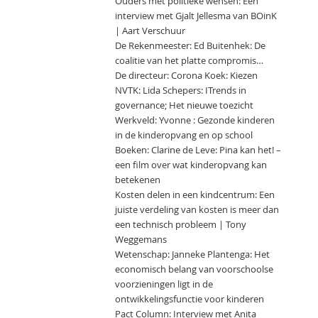
Ouders met politieke wensen: Een
interview met Gjalt Jellesma van BOinK
| Aart Verschuur
De Rekenmeester: Ed Buitenhek: De
coalitie van het platte compromis…
De directeur: Corona Koek: Kiezen
NVTK: Lida Schepers: ITrends in
governance; Het nieuwe toezicht
Werkveld: Yvonne : Gezonde kinderen
in de kinderopvang en op school
Boeken: Clarine de Leve: Pina kan het! –
een film over wat kinderopvang kan
betekenen
Kosten delen in een kindcentrum: Een
juiste verdeling van kosten is meer dan
een technisch probleem | Tony
Weggemans
Wetenschap: Janneke Plantenga: Het
economisch belang van voorschoolse
voorzieningen ligt in de
ontwikkelingsfunctie voor kinderen
Pact Column: Interview met Anita