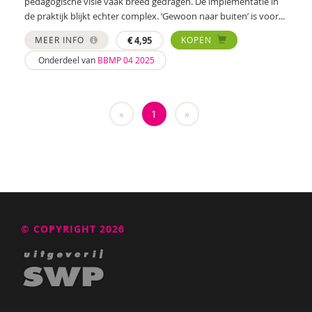
pedagogische visie vaak breed gedragen. De implementatie in
de praktijk blijkt echter complex. ‘Gewoon naar buiten’ is voor...
MEER INFO
€
4,95
KOPEN
Onderdeel van
BBMP 04 2025
«
1
»
© COPYRIGHT 2026