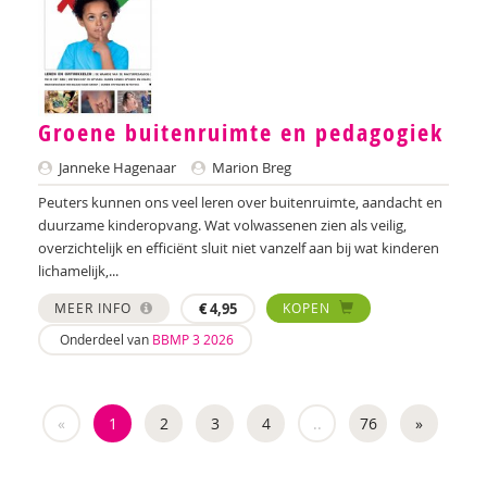
Karin Vander Heyden
Gidi Heynens
Hugo ter Hoeve
Groene buitenruimte en pedagogiek
Hugo ter Hoeve
Janneke Hagenaar
Marion Breg
Peuters kunnen ons veel leren over buitenruimte, aandacht en
Hugo ter Hoeve
duurzame kinderopvang. Wat volwassenen zien als veilig,
overzichtelijk en efficiënt sluit niet vanzelf aan bij wat kinderen
Josette Hoex
lichamelijk,...
Josette Hoex
MEER INFO
€
4,95
KOPEN
Simone den Hollander
Onderdeel van
BBMP 3 2026
Laura Hoogcarspel
«
1
2
3
4
..
76
»
Onno Hoorn
Marga Hooyman