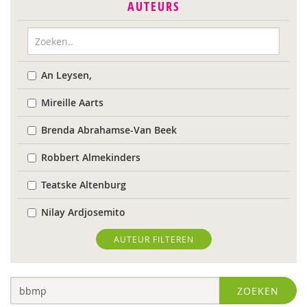
AUTEURS
An Leysen,
Mireille Aarts
Brenda Abrahamse-Van Beek
Robbert Almekinders
Teatske Altenburg
Nilay Ardjosemito
Nishaan Ardjosemito
AUTEUR FILTEREN
Siela Ardjosemito-Jethoe
ZOEKEN
René Arends