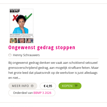
Marinda Fischer
Jessica Fuchs
Ruben Fukkink
Marjolein van der Gaag
Johan Gelderloos
Ongewenst gedrag stoppen
Lieke Gerritsen
Henny Schrauwers
Sharon Gesthuizen
Bij ongewenst gedrag denken we vaak aan schokkend seksueel
grensoverschrijdend gedrag, aan mogelijk strafbare feiten. Maar
Edith Geurts
het grote leed dat plaatsvindt op de werkvloer is juist alledaags
en niet...
Mirjam Gevers Deynoot-Schaub
MEER INFO
€
4,95
KOPEN
Jeroen Glen
Onderdeel van
BBMP 3 2026
Frank Gobel