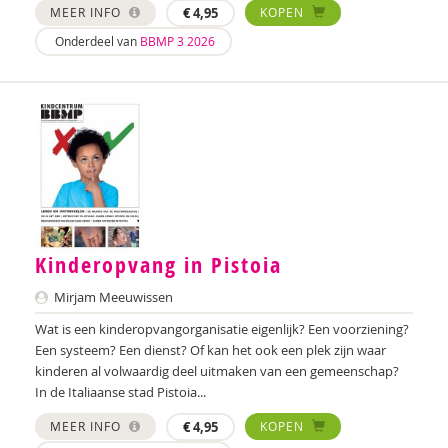
MEER INFO
€
4,95
KOPEN
Esther Daniëls
Onderdeel van
BBMP 3 2026
Annika de Haan
Petra de Voogd-Klinkhamer
Willem de Vos
Marijke Dekker
Leontine Diemel-Tromp
Kinderopvang in Pistoia
Ariane van Dijk
Mirjam Meeuwissen
Marjolein van Dijk
Wat is een kinderopvangorganisatie eigenlijk? Een voorziening?
Monique Dongelmans
Een systeem? Een dienst? Of kan het ook een plek zijn waar
kinderen al volwaardig deel uitmaken van een gemeenschap?
Nanne van Doorn
In de Italiaanse stad Pistoia...
MEER INFO
€
4,95
KOPEN
Melle Dotinga