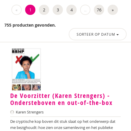
Diverse auteurs
«
1
2
3
4
..
76
»
Rosalie Baan
755 producten gevonden.
Anne-Floor Bakker
SORTEER OP DATUM
Ana del Barrio Saiz
Rina Bartels
Daniëlla Bastin
Rebecca Beck
Celeste Bekkering
De Voorzitter (Karen Strengers) -
Kim van den Berg
Ondersteboven en out-of-the-box
Nicolette van den Berg
Karen Strengers
De cryptische kop boven dit stuk slaat op het onderwerp dat
Remco van den Berg
me bezighoudt: hoe zien onze samenleving en het publieke