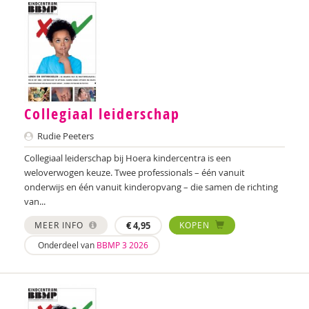
Jill Goeman
Carolien Gravesteijn
Willemijn van Groen
Hennie Groot Haar
Collegiaal leiderschap
Dominique Grotenhuis
Rudie Peeters
Inge Gruijters
Collegiaal leiderschap bij Hoera kindercentra is een
Anneke Guis
weloverwogen keuze. Twee professionals – één vanuit
onderwijs en één vanuit kinderopvang – die samen de richting
Janneke Hagenaar
van...
Janneke Hagens
MEER INFO
€
4,95
KOPEN
Onderdeel van
BBMP 3 2026
Noëlle Haitsma
Audrey van den Ham
Nicole Handels