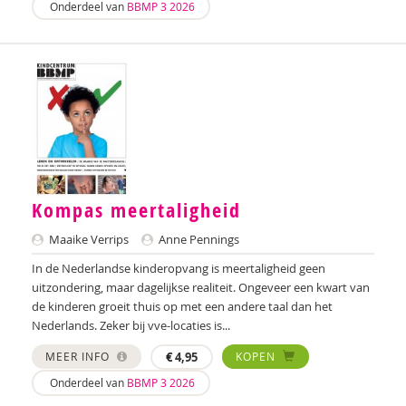
Onderdeel van
BBMP 3 2026
Pauline Dougle
Roely Drijfhout
Anki Duin
Edith van Eck
Marieke Effting
Loïs Eijgenraam
Kompas meertaligheid
Mohamed el Bouk
Maaike Verrips
Anne Pennings
In de Nederlandse kinderopvang is meertaligheid geen
Cristel Elias
uitzondering, maar dagelijkse realiteit. Ongeveer een kwart van
de kinderen groeit thuis op met een andere taal dan het
Sabine van Elk
Nederlands. Zeker bij vve-locaties is...
Lynn van Ewijk
MEER INFO
€
4,95
KOPEN
Paula Fikkert
Onderdeel van
BBMP 3 2026