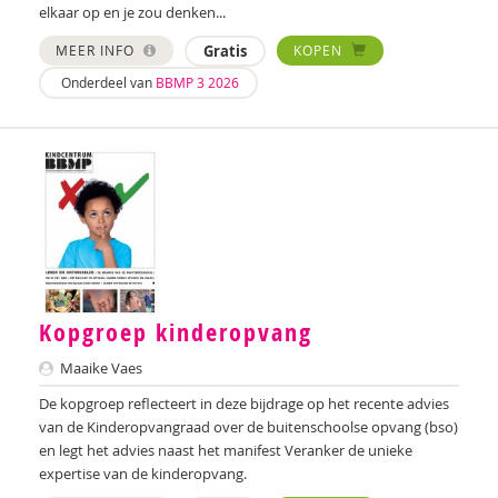
elkaar op en je zou denken...
Ymke de Bruijn
MEER INFO
Gratis
KOPEN
Onderdeel van
BBMP 3 2026
Marieke Bruil
Jorn de Bruin
Ed Buitenhek
Jeanet Bus
Johnny van Cadsand
Nathalie Camacho
Kopgroep kinderopvang
Roxanna Camfferman
Maaike Vaes
Wilmie Colbers
De kopgroep reflecteert in deze bijdrage op het recente advies
van de Kinderopvangraad over de buitenschoolse opvang (bso)
Tom Compaijen
en legt het advies naast het manifest Veranker de unieke
expertise van de kinderopvang.
Ashley Cowles