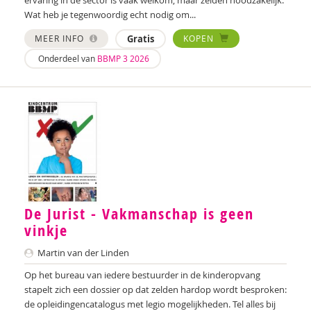
Martin Bosma
Wat heb je tegenwoordig echt nodig om...
Sanne Bosmans
MEER INFO
Gratis
KOPEN
Onderdeel van
BBMP 3 2026
Marieke van Boven
Iris Brandsteder
Merel Breedeveld
Aniek Breevoort
Marion Breg
Jan Pieter Brinkman
De Jurist - Vakmanschap is geen
Amber Broek
vinkje
Martin van der Linden
Maryse Broek
Op het bureau van iedere bestuurder in de kinderopvang
Kees Broekhof
stapelt zich een dossier op dat zelden hardop wordt besproken:
de opleidingencatalogus met legio mogelijkheden. Tel alles bij
Martine Broekhuizen