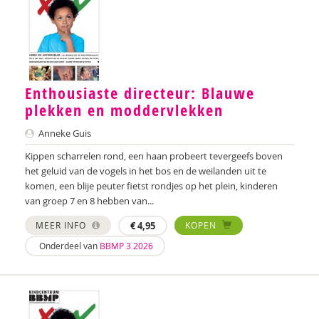
Walter Hardenberg
Simon Hay
Loes van Heek
Enthousiaste directeur: Blauwe
plekken en moddervlekken
Bernadette van Heel
Anneke Guis
Miek Hehenkamp
Kippen scharrelen rond, een haan probeert tevergeefs boven
Minke den Heijer
het geluid van de vogels in het bos en de weilanden uit te
komen, een blije peuter fietst rondjes op het plein, kinderen
Anouk Helmers
van groep 7 en 8 hebben van...
Nikita Hermans
MEER INFO
€
4,95
KOPEN
Onderdeel van
BBMP 3 2026
Barbara Hermsen
Marie-Claire van Hessen
Mariëlle Hettinga