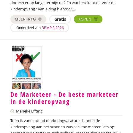
domein er op lange termijn uit? En wat betekent dit voor de
Brenda Berns
kinderopvang? Aanleiding hiervoor...
Saskia van Beveren
MEER INFO
Gratis
KOPEN
Joyce Blauwhoff
Onderdeel van
BBMP 3 2026
Robbert Blokland
Theo Blom
Esther Blondelle
Mascha Boelaars
Marieke Boelhouwer
De Marketeer - De beste marketeer
Wendy Boesveld
in de kinderopvang
Denise Bontje
Marieke Effting
Toen ik vanochtend marketingvacatures binnen de
Ester van den Boog
kinderopvang aan het scannen was, viel me meteen iets op:
ervaring in de sector is vaak welkom, maar zelden noodzakelijk.