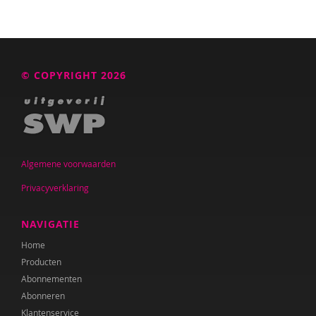
Sam ten Hove
Laura Hovenkamp
Dieuwke Hovinga
© COPYRIGHT 2026
Bidan Hu
Talitha Huges
Yvonne Huisman
Algemene voorwaarden
Thomas van Huizen
Privacyverklaring
Franka Hummels
NAVIGATIE
Sherita Jager
Home
Producten
Erik Jan de Wilde
Abonnementen
Abonneren
Ard Janssen
Klantenservice